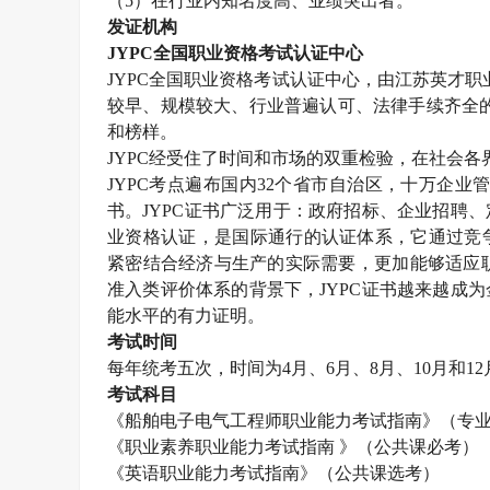
（
5
）在行业内知名度高、业绩突出者。
发证机构
JYPC
全国职业资格考试认证中心
JYPC
全国职业资格考试认证中心，由江苏英才职
较早、规模较大、行业普遍认可、法律手续齐全
和榜样。
JYPC
经受住了时间和市场的双重检验，在社会各
JYPC
考点遍布国内
32
个省市自治区，十万企业
书。
JYPC
证书广泛用于：政府招标、企业招聘、
业资格认证，是国际通行的认证体系，它通过竞
紧密结合经济与生产的实际需要，更加能够适应职
准入类评价体系的背景下，
JYPC
证书越来越成为
能水平的有力证明。
考试时间
每年统考五次，时间为
4
月、
6
月、
8
月、
10
月和
12
考试科目
《船舶电子电气工程师职业能力考试指南》（专
《职业素养职业能力考试指南 》（公共课必考）
《英语职业能力考试指南》（公共课选考）