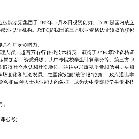
业技能鉴定集团于
1999
年
12
月
28
日投资创办。
JYPC
是国内成立
的职业认证机构。
JYPC
是我国第三方职业资格认证领域的旗帜
界具有广泛影响力。
管理人员，超百万各行各业技术精英，获得了
JYPC
职业资格证
定岗加薪、资质升级、大中专院校学生计算学分等。第三方职
争取得社会承认和社会地位，往往更加重视质量和信用，更加
场变化和社会发展。在国家实施“放管服”政策、 政府退出非
金领和白领人士执业能力的象征、成为大中专院校学生专业技
月。
业课必考）